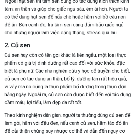
Ngoài hạt sen thì tâm sen cũng có tác dụng kích thích kinh
tâm, an thần và giúp cho giấc ngủ sâu, êm ái hơn. Người ta
có thể dùng hạt sen để nấu chè hoặc hầm với bồ câu non
để ăn. Bên cạnh đó, trà tâm sen càng đảm bảo giấc ngủ
cho những người làm việc căng thẳng, stress quá lâu.
2. Củ sen
Củ sen hay còn có tên gọi khác là liên ngẫu, một loại thực
phẩm có giá trị dinh dưỡng rất cao đối với sức khỏe, đặc
biệt là phụ nữ. Các nhà nghiên cứu y học cổ truyền cho biết,
củ sen có tác dụng an thần, bổ tỳ, dưỡng tâm rất hiệu quả,
vì vậy mà nó cũng là thực phẩm bổ dưỡng trong thực đơn
hằng ngày. Ngoài ra, củ sen còn được biết đến với tác dụng
cầm máu, lợi tiểu, làm đẹp da rất tốt.
Theo kinh nghiệm dân gian, người ta thường dùng củ sen để
làm gỏi, hầm với đậu đen, nấu canh củ sen, hầm táo đỏ ăn
để cải thiện chứng suy nhược cơ thể và dẫn đến nguy cơ