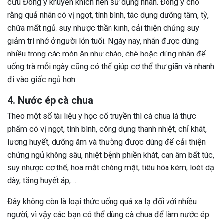
cứu Đông y khuyến khích nên sử dụng nhãn. Đông y cho
rằng quả nhãn có vị ngọt, tính bình, tác dụng dưỡng tâm, tỳ,
chữa mất ngủ, suy nhược thần kinh, cải thiện chứng suy
giảm trí nhớ ở người lớn tuổi. Ngày nay, nhãn được dùng
nhiều trong các món ăn như cháo, chè hoặc dùng nhãn để
uống trà mỗi ngày cũng có thể giúp cơ thể thư giãn và nhanh
đi vào giấc ngủ hơn.
4. Nước ép cà chua
Theo một số tài liệu y học cổ truyền thì cà chua là thực
phẩm có vị ngọt, tính bình, công dụng thanh nhiệt, chỉ khát,
lương huyết, dưỡng âm và thường được dùng để cải thiện
chứng ngủ không sâu, nhiệt bệnh phiền khát, can âm bất túc,
suy nhược cơ thể, hoa mắt chóng mặt, tiêu hóa kém, loét dạ
dày, tăng huyết áp,…
Đây không còn là loại thức uống quá xa lạ đối với nhiều
người, vì vậy các bạn có thể dùng cà chua để làm nước ép