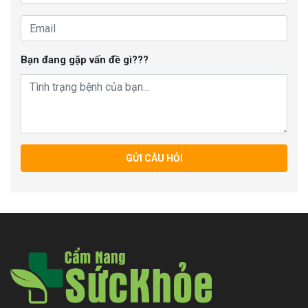
Bạn đang gặp vấn đề gì???
GỬI CÂU HỎI