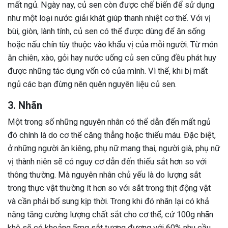
mất ngủ. Ngày nay, củ sen còn được chế biến để sử dụng
như một loại nước giải khát giúp thanh nhiệt cơ thể. Với vị
bùi, giòn, lành tính, củ sen có thể được dùng để ăn sống
hoặc nấu chín tùy thuộc vào khẩu vị của mỗi người. Từ món
ăn chiên, xào, gỏi hay nước uống củ sen cũng đều phát huy
được những tác dụng vốn có của mình. Vì thế, khi bị mất
ngủ các bạn đừng nên quên nguyên liệu củ sen.
3. Nhãn
Một trong số những nguyên nhân có thể dẫn đến mất ngủ
đó chính là do cơ thể căng thẳng hoặc thiếu máu. Đặc biệt,
ở những người ăn kiêng, phụ nữ mang thai, người già, phụ nữ
vị thành niên sẽ có nguy cơ dẫn đến thiếu sắt hơn so với
thông thường. Mà nguyên nhân chủ yếu là do lượng sắt
trong thực vật thường ít hơn so với sắt trong thịt động vật
và cần phải bổ sung kịp thời. Trong khi đó nhãn lại có khả
năng tăng cường lượng chất sắt cho cơ thể, cứ 100g nhãn
khô sẽ có khoảng 5mg sắt tương đương với 60% nhu cầu