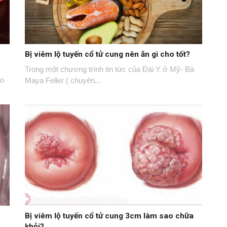
Bị viêm lộ tuyến cổ tử cung nên ăn gì cho tốt?
Trong một chương trình tin tức của Đài Y ở Mỹ- Bà
ào
Maya Feller ( chuyên...
Bị viêm lộ tuyến cổ tử cung 3cm làm sao chữa
khỏi?