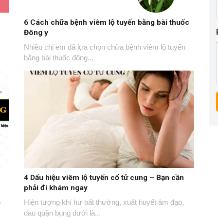
6 Cách chữa bệnh viêm lộ tuyến bằng bài thuốc
Đông y
Nhiều chị em đã lựa chọn chữa bệnh viêm lộ tuyến
bằng bài thuốc đông...
4 Dấu hiệu viêm lộ tuyến cổ tử cung – Bạn cần
phải đi khám ngay
ộ
Hiện tượng khí hư bất thường, xuất huyết âm đạo,
đau quặn bụng dưới là...