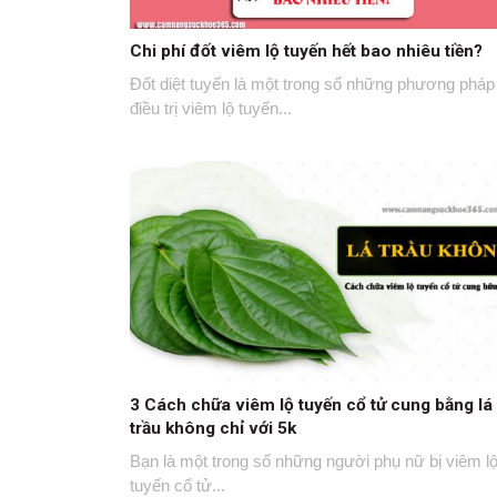
Chi phí đốt viêm lộ tuyến hết bao nhiêu tiền?
Đốt diệt tuyến là một trong số những phương pháp
điều trị viêm lộ tuyến...
3 Cách chữa viêm lộ tuyến cổ tử cung bằng lá
trầu không chỉ với 5k
Bạn là một trong số những người phụ nữ bị viêm l
tuyến cổ tử...