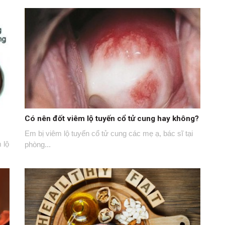
Có nên đốt viêm lộ tuyến cổ tử cung hay không?
Em bị viêm lộ tuyến cổ tử cung các mẹ ạ, bác sĩ tại
 lộ
phòng...