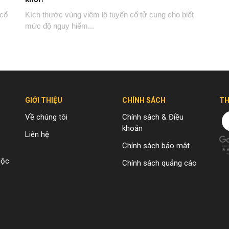
 cổ
Kích thước vùng viêm lộ tuyến cổ tử cung cho biết
mức độ nguy hiểm...
GIỚI THIỆU
CHÍNH SÁCH
TH
Về chúng tôi
Chính sách & Điều
khoản
Liên hệ
Chính sách bảo mật
e
uộc
Chính sách quảng cáo