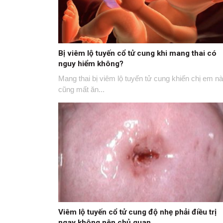
Bị viêm lộ tuyến cổ tử cung khi mang thai có
nguy hiểm không?
Mang thai bị viêm lộ tuyến tử cung khiến chị em n
cũng mất ăn...
Viêm lộ tuyến cổ tử cung độ nhẹ phải điều trị
ngay không nên chủ quan