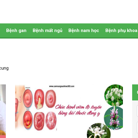
Bệnh gan
Bệnh mất ngủ
Bệnh nam học
Bệnh phụ khoa
 cung