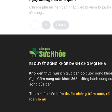
Chị em phụ nữ nên cân nhắc việc bị viêm lộ tuyến
tử cung...
1
2
Sau »
BÍ QUYẾT SỐNG KHỎE DÀNH CHO MỌI NHÀ
Kho kiến thức hữu ích giúp bạn có cuộc sống khỏ
đẹp. Cẩm nang sức khỏe 365 - đồng hành cùng c
sống của bạn.
Tham khảo kiến thức
thuốc chống trầm cảm
,
rối
loạn lo âu