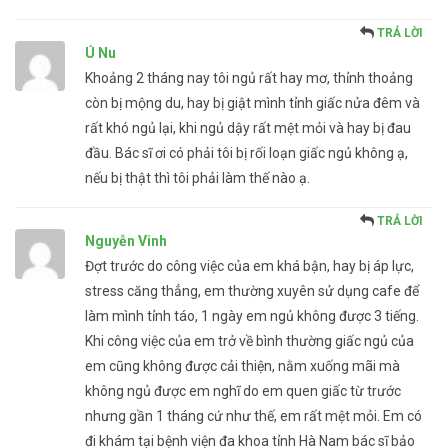
TRẢ LỜI
Ú Nu
Khoảng 2 tháng nay tôi ngủ rất hay mơ, thỉnh thoảng
còn bị mộng du, hay bị giật mình tỉnh giấc nửa đêm và
rất khó ngủ lại, khi ngủ dậy rất mệt mỏi và hay bị đau
đầu. Bác sĩ ơi có phải tôi bị rối loạn giấc ngủ không ạ,
nếu bị thật thì tôi phải làm thế nào ạ.
TRẢ LỜI
Nguyễn Vinh
Đợt trước do công việc của em khá bận, hay bị áp lực,
stress căng thẳng, em thường xuyên sử dụng cafe để
làm mình tỉnh táo, 1 ngày em ngủ không được 3 tiếng.
Khi công việc của em trở về bình thường giấc ngủ của
em cũng không được cải thiện, nằm xuống mãi mà
không ngủ được em nghĩ do em quen giấc từ trước
nhưng gần 1 tháng cứ như thế, em rất mệt mỏi. Em có
đi khám tại bệnh viện đa khoa tỉnh Hà Nam bác sĩ bảo