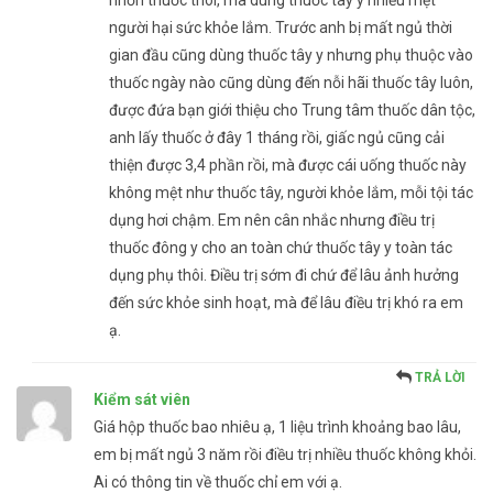
nhờn thuốc thôi, mà dùng thuốc tây y nhiều mệt
người hại sức khỏe lắm. Trước anh bị mất ngủ thời
gian đầu cũng dùng thuốc tây y nhưng phụ thuộc vào
thuốc ngày nào cũng dùng đến nỗi hãi thuốc tây luôn,
được đứa bạn giới thiệu cho Trung tâm thuốc dân tộc,
anh lấy thuốc ở đây 1 tháng rồi, giấc ngủ cũng cải
thiện được 3,4 phần rồi, mà được cái uống thuốc này
không mệt như thuốc tây, người khỏe lắm, mỗi tội tác
dụng hơi chậm. Em nên cân nhắc nhưng điều trị
thuốc đông y cho an toàn chứ thuốc tây y toàn tác
dụng phụ thôi. Điều trị sớm đi chứ để lâu ảnh hưởng
đến sức khỏe sinh hoạt, mà để lâu điều trị khó ra em
ạ.
TRẢ LỜI
Kiểm sát viên
Giá hộp thuốc bao nhiêu ạ, 1 liệu trình khoảng bao lâu,
em bị mất ngủ 3 năm rồi điều trị nhiều thuốc không khỏi.
Ai có thông tin về thuốc chỉ em với ạ.