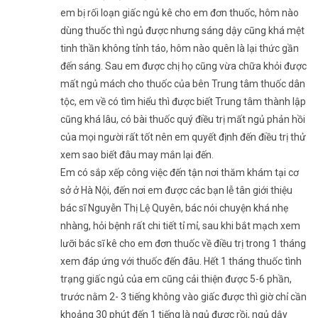
em bị rối loạn giấc ngủ kê cho em đơn thuốc, hôm nào
dùng thuốc thì ngủ được nhưng sáng dậy cũng khá mệt
tinh thần không tỉnh táo, hôm nào quên là lại thức gần
đến sáng. Sau em được chị họ cũng vừa chữa khỏi được
mất ngủ mách cho thuốc của bên Trung tâm thuốc dân
tộc, em về có tìm hiểu thì được biết Trung tâm thành lập
cũng khá lâu, có bài thuốc quý điều trị mất ngủ phản hồi
của mọi người rất tốt nên em quyết định đến điều trị thử
xem sao biết đâu may mắn lại đến.
Em có sắp xếp công việc đến tận nơi thăm khám tại cơ
sở ở Hà Nội, đến nơi em được các bạn lễ tân giới thiệu
bác sĩ Nguyễn Thị Lệ Quyên, bác nói chuyện khá nhẹ
nhàng, hỏi bệnh rất chi tiết tỉ mỉ, sau khi bắt mạch xem
lưỡi bác sĩ kê cho em đơn thuốc về điều trị trong 1 tháng
xem đáp ứng với thuốc đến đâu. Hết 1 tháng thuốc tình
trạng giấc ngủ của em cũng cải thiện được 5-6 phần,
trước nằm 2- 3 tiếng không vào giấc được thì giờ chỉ cần
khoảng 30 phút đến 1 tiếng là ngủ được rồi, ngủ dậy