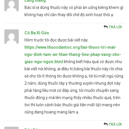
Lang thang
Bác sĩ ơi dùng thuốc này có phải ăn uống kiêng khem gì
không hay chỉ cần thay đổi chế độ sinh hoạt thôi ạ.
TRẢ LỜI
Cô Ba Xì Gòn
Hôm trước tôi đọc được bài viết này:
https://www.thuocdantoc.org/bai-thuoc-tri-mat-
ngu-dinh-tam-an-than-thang-lieu-phap-vang-cho-
giac-ngu-ngon.html
không biết hiệu quả có được như
bài viết nói không, ai điều trị bằng bài thuốc này rồi chia
sẻ cho tôi ít thông tin được không ạ, tôi bị mất ngủ cũng
2 năm, dùng thuốc tây y thường xuyên nhưng đợt này
phải tăng liều mới có đáp ứng, tôi muốn chuyển sang
thuốc đông y mà lên mạng thấy nhiều thuốc quá, trên
tivi thì luôn cảnh báo thuốc giả tiền mất tật mang nên
cũng đang hoang mang lắm ạ.
TRẢ LỜI