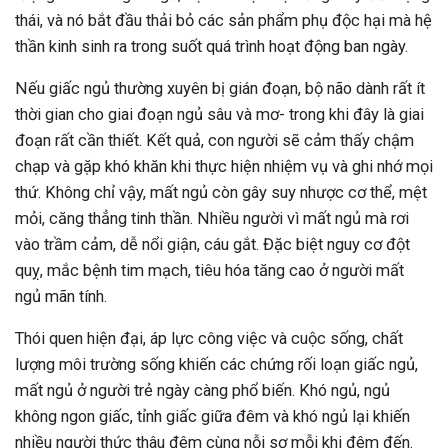
thái, và nó bắt đầu thải bỏ các sản phẩm phụ độc hại mà hệ
thần kinh sinh ra trong suốt quá trình hoạt động ban ngày.
Nếu giấc ngủ thường xuyên bị gián đoạn, bộ não dành rất ít
thời gian cho giai đoạn ngủ sâu và mơ- trong khi đây là giai
đoạn rất cần thiết. Kết quả, con người sẽ cảm thấy chậm
chạp và gặp khó khăn khi thực hiện nhiệm vụ và ghi nhớ mọi
thứ. Không chỉ vậy, mất ngủ còn gây suy nhược cơ thể, mệt
mỏi, căng thẳng tinh thần. Nhiều người vì mất ngủ mà rơi
vào trầm cảm, dễ nổi giận, cáu gắt. Đặc biệt nguy cơ đột
quỵ, mắc bệnh tim mạch, tiêu hóa tăng cao ở người mất
ngủ mãn tính.
Thói quen hiện đại, áp lực công việc và cuộc sống, chất
lượng môi trường sống khiến các chứng rối loạn giấc ngủ,
mất ngủ ở người trẻ ngày càng phổ biến. Khó ngủ, ngủ
không ngon giấc, tỉnh giấc giữa đêm và khó ngủ lại khiến
nhiều người thức thâu đêm cùng nỗi sợ mỗi khi đêm đến.