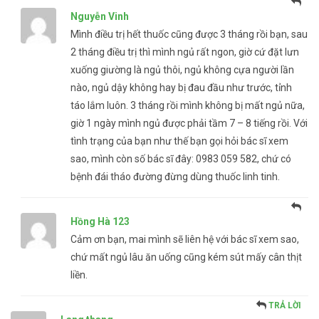
Nguyễn Vinh
Mình điều trị hết thuốc cũng được 3 tháng rồi bạn, sau
2 tháng điều trị thì mình ngủ rất ngon, giờ cứ đặt lưn
xuống giường là ngủ thôi, ngủ không cựa người lần
nào, ngủ dậy không hay bị đau đầu như trước, tỉnh
táo lắm luôn. 3 tháng rồi mình không bị mất ngủ nữa,
giờ 1 ngày mình ngủ được phải tầm 7 – 8 tiếng rồi. Với
tình trạng của bạn như thế bạn gọi hỏi bác sĩ xem
sao, mình còn số bác sĩ đây: 0983 059 582, chứ có
bệnh đái tháo đường đừng dùng thuốc linh tinh.
Hồng Hà 123
Cảm ơn bạn, mai mình sẽ liên hệ với bác sĩ xem sao,
chứ mất ngủ lâu ăn uống cũng kém sút mấy cân thịt
liền.
TRẢ LỜI