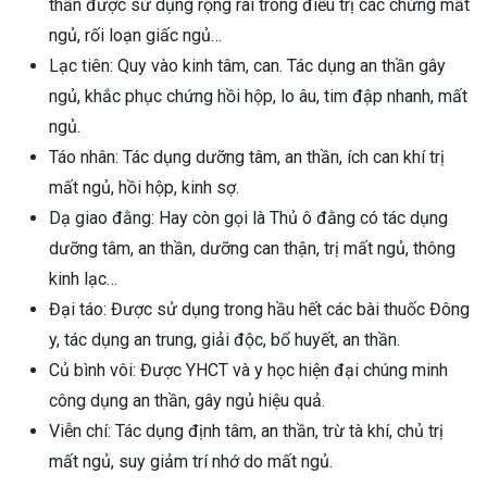
thần được sử dụng rộng rãi trong điều trị các chứng mất
ngủ, rối loạn giấc ngủ…
Lạc tiên: Quy vào kinh tâm, can. Tác dụng an thần gây
ngủ, khắc phục chứng hồi hộp, lo âu, tim đập nhanh, mất
ngủ.
Táo nhân: Tác dụng dưỡng tâm, an thần, ích can khí trị
mất ngủ, hồi hộp, kinh sợ.
Dạ giao đằng: Hay còn gọi là Thủ ô đằng có tác dụng
dưỡng tâm, an thần, dưỡng can thận, trị mất ngủ, thông
kinh lạc…
Đại táo: Được sử dụng trong hầu hết các bài thuốc Đông
y, tác dụng an trung, giải độc, bổ huyết, an thần.
Củ bình vôi: Được YHCT và y học hiện đại chúng minh
công dụng an thần, gây ngủ hiệu quả.
Viễn chí: Tác dụng định tâm, an thần, trừ tà khí, chủ trị
mất ngủ, suy giảm trí nhớ do mất ngủ.