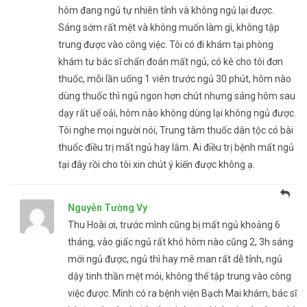
hôm đang ngủ tự nhiên tỉnh và không ngủ lại được.
Sáng sớm rất mệt và không muốn làm gì, không tập
trung được vào công việc. Tôi có đi khám tại phòng
khám tư bác sĩ chẩn đoán mất ngủ, có kê cho tôi đơn
thuốc, mỗi lần uống 1 viên trước ngủ 30 phút, hôm nào
dùng thuốc thì ngủ ngon hơn chút nhưng sáng hôm sau
dạy rất uể oải, hôm nào không dùng lại không ngủ được.
Tôi nghe mọi người nói, Trung tâm thuốc dân tộc có bài
thuốc điều trị mất ngủ hay lắm. Ai điều trị bệnh mất ngủ
tại đây rồi cho tôi xin chút ý kiến được không ạ.
Nguyễn Tường Vy
Thu Hoài ơi, trước mình cũng bị mất ngủ khoảng 6
tháng, vào giấc ngủ rất khó hôm nào cũng 2, 3h sáng
mới ngủ được, ngủ thì hay mê man rất dễ tỉnh, ngủ
dậy tinh thần mệt mỏi, không thể tập trung vào công
việc được. Mình có ra bệnh viện Bạch Mai khám, bác sĩ