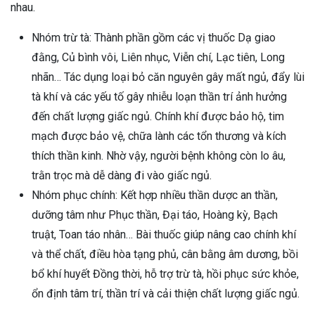
nhau.
Nhóm trừ tà: Thành phần gồm các vị thuốc Dạ giao
đằng, Củ bình vôi, Liên nhục, Viễn chí, Lạc tiên, Long
nhãn… Tác dụng loại bỏ căn nguyên gây mất ngủ, đẩy lùi
tà khí và các yếu tố gây nhiễu loạn thần trí ảnh hưởng
đến chất lượng giấc ngủ. Chính khí được bảo hộ, tim
mạch được bảo vệ, chữa lành các tổn thương và kích
thích thần kinh. Nhờ vậy, người bệnh không còn lo âu,
trằn trọc mà dễ dàng đi vào giấc ngủ.
Nhóm phục chính: Kết hợp nhiều thần dược an thần,
dưỡng tâm như Phục thần, Đại táo, Hoàng kỳ, Bạch
truật, Toan táo nhân… Bài thuốc giúp nâng cao chính khí
và thể chất, điều hòa tạng phủ, cân bằng âm dương, bồi
bổ khí huyết Đồng thời, hỗ trợ trừ tà, hồi phục sức khỏe,
ổn định tâm trí, thần trí và cải thiện chất lượng giấc ngủ.