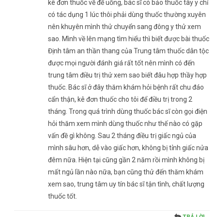
kê đơn thuốc về để uống, bác sĩ có bảo thuốc tây y chỉ
có tác dụng 1 lúc thôi phải dùng thuốc thường xuyên
nên khuyên mình thử chuyển sang đông y thử xem
sao. Mình về lên mạng tìm hiểu thì biết được bài thuốc
Định tâm an thần thang của Trung tâm thuốc dân tộc
được mọi người đánh giá rất tốt nên mình có đến
trung tâm điều trị thử xem sao biết đâu hợp thầy hợp
thuốc. Bác sĩ ở đây thăm khám hỏi bệnh rất chu đáo
cẩn thận, kê đơn thuốc cho tôi để điều trị trong 2
tháng. Trong quá trình dùng thuốc bác sĩ còn gọi điện
hỏi thăm xem mình dùng thuốc như thế nào có gặp
vấn đề gì không. Sau 2 tháng điều trị giấc ngủ của
mình sâu hơn, dễ vào giấc hơn, không bị tỉnh giấc nửa
đêm nữa. Hiện tại cũng gần 2 năm rồi mình không bị
mất ngủ lần nào nữa, bạn cũng thử đến thăm khám
xem sao, trung tâm uy tín bác sĩ tận tình, chất lượng
thuốc tốt.