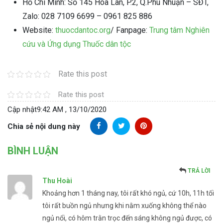
Hồ Chí Minh: Số 145 Hoa Lan, P.2, Q.Phú Nhuận – SĐT,
Zalo: 028 7109 6699 – 0961 825 886
Website:
thuocdantoc.org
/ Fanpage:
Trung tâm Nghiên
cứu và Ứng dụng Thuốc dân tộc
Rate this post
Rate this post
Cập nhật
9:42 AM , 13/10/2020
Chia sẻ nội dung này
BÌNH LUẬN
TRẢ LỜI
Thu Hoài
Khoảng hơn 1 tháng nay, tôi rất khó ngủ, cứ 10h, 11h tối
tôi rất buồn ngủ nhưng khi nằm xuống không thể nào
ngủ nổi, có hôm trằn trọc đến sáng không ngủ được, có