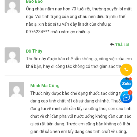
Bảo Bảo
Ông cháu năm nay hơn 70 tuổi rồi, thường xuyên bị mất
ngủ. Với tình trạng của ông cháu nên điều trị như thế
nào ạ, xin bác sĩ tư vấn đây là sđt của cháu ạ:
0976234*** cháu cảm ơn nhiều ạ.
TRẢ LỜI
Đỗ Thúy
Thuốc này được bào chế sẵn không ạ, công việc của em
khá bận, hay đi công tác không có thời gian sắc thuốc ạ.
Minh Ma Công
Thuốc này được bào chế dạng thuốc sắc đóng túi và
dạng cao tinh chất rất dễ sử dụng chị nhé. Thuốc sắc
đóng túi về mình chỉ cần lấy ra uống thôi, còn cao tinh
chất về chỉ cần pha với nước uống không cần đun sắc
gì cả rất tiện dụng. Trước em cũng bận không có thời
gian để sắc nên em lấy dạng cao tinh chất về uống,