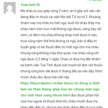
TRẢ LỜI
Tuấn Anh 93
Mẹ cháu bị suy giáp cũng 5 năm, ăn ít gầy sút cân vẫn
đang điều trị thuốc tại viện Nội tiết TƯ cơ sở 2. Khoảng
3năm nay mẹ cháu bị mất ngủ, buổi tối cháu thấy mẹ
cháu nằm trằn trọc mãi không ngủ được, sáng dậy rất
sớm, có đêm mẹ cháu không chợp mắt được tí nào,
trưa cũng nằm thế thôi không có ngủ, bác sĩ điều trị
tuyến giáp có kê thuốc điều trị mất ngủ cho mẹ cháu
nhưng cũng không mấy khả quan, mẹ cháu cũng chỉ
ngủ được 2,3 tiếng 1 ngày. Cháu có đưa mẹ đến khám
tại bệnh viện Tuệ Tĩnh được bắt mạch kê đơn cắt thuốc
nhưng cũng kéo dài được 6 tháng đâu lại vào đấy. Hôm
trước cháu đọc được bài viết này:
https://thuocdantoc.vn/bai-thuoc-tu-dong-y-dinh-
tam-an-than-thang-giup-loai-bo-chung-mat-ngu-
cho-tinh-than-sang-khoai.html
đọc được phản hồi
của mọi người về thuốc khá tốt, cháu muốn đưa mẹ
cháu đến điều trị, nhưng mẹ cháu đang điều trị suy giáp