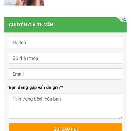
CHUYÊN GIA TƯ VẤN
Bạn đang gặp vấn đề gì???
GỬI CÂU HỎI