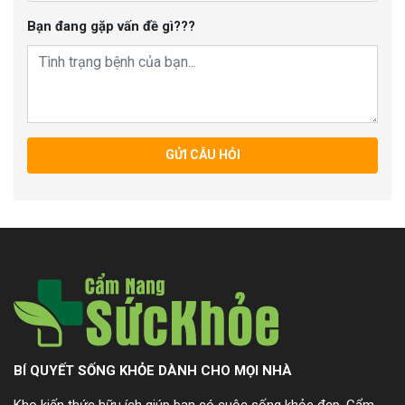
Bạn đang gặp vấn đề gì???
GỬI CÂU HỎI
BÍ QUYẾT SỐNG KHỎE DÀNH CHO MỌI NHÀ