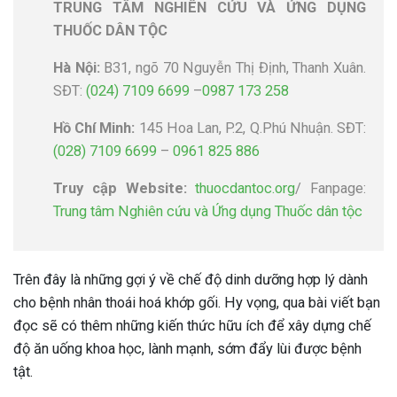
TRUNG TÂM NGHIÊN CỨU VÀ ỨNG DỤNG
THUỐC DÂN TỘC
Hà Nội:
B31, ngõ 70 Nguyễn Thị Định, Thanh Xuân.
SĐT:
(024) 7109 6699
–
0987 173 258
Hồ Chí Minh:
145 Hoa Lan, P.2, Q.Phú Nhuận. SĐT:
(028) 7109 6699
–
0961 825 886
Truy cập Website:
thuocdantoc.org
/ Fanpage:
Trung tâm Nghiên cứu và Ứng dụng Thuốc dân tộc
Trên đây là những gợi ý về chế độ dinh dưỡng hợp lý dành
cho bệnh nhân thoái hoá khớp gối. Hy vọng, qua bài viết bạn
đọc sẽ có thêm những kiến thức hữu ích để xây dựng chế
độ ăn uống khoa học, lành mạnh, sớm đẩy lùi được bệnh
tật.