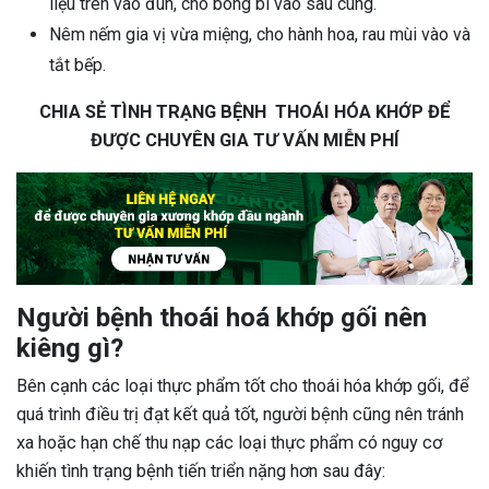
liệu trên vào đun, cho bóng bì vào sau cùng.
Nêm nếm gia vị vừa miệng, cho hành hoa, rau mùi vào và
tắt bếp.
CHIA SẺ TÌNH TRẠNG BỆNH THOÁI HÓA KHỚP ĐỂ
ĐƯỢC CHUYÊN GIA TƯ VẤN MIỄN PHÍ
Người bệnh thoái hoá khớp gối nên
kiêng gì?
Bên cạnh các loại thực phẩm tốt cho thoái hóa khớp gối, để
quá trình điều trị đạt kết quả tốt, người bệnh cũng nên tránh
xa hoặc hạn chế thu nạp các loại thực phẩm có nguy cơ
khiến tình trạng bệnh tiến triển nặng hơn sau đây: