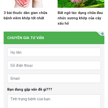
3 bài thuốc dân gian chữa
Bất ngờ tác dụng chữa đau
bệnh viêm khớp tốt nhất
nhức xương khớp của cây
xấu hổ
CHUYÊN GIA TƯ VẤN
Bạn đang gặp vấn đề gì???