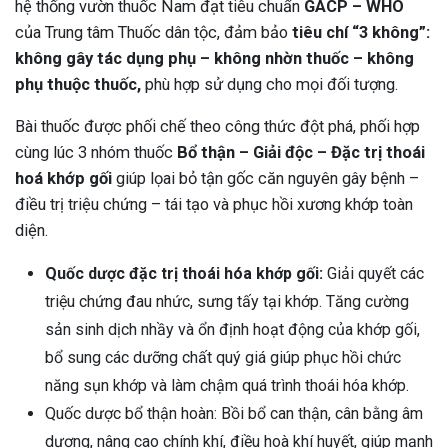
hệ thống vườn thuốc Nam đạt tiêu chuẩn
GACP – WHO
của Trung tâm Thuốc dân tộc, đảm bảo
tiêu chí “3 không”:
không gây tác dụng phụ – không nhờn thuốc – không
phụ thuộc thuốc,
phù hợp sử dụng cho mọi đối tượng.
Bài thuốc được phối chế theo công thức đột phá, phối hợp
cùng lúc 3 nhóm thuốc
Bổ thận – Giải độc – Đặc trị thoái
hoá khớp gối
giúp l
ọai bỏ tận gốc căn nguyên gây bệnh –
điều trị triệu chứng – tái tạo và phục hồi xương khớp toàn
diện.
Quốc dược đặc trị thoái hóa khớp gối:
Giải quyết các
triệu chứng đau nhức, sưng tấy tại khớp. Tăng cường
sản sinh dịch nhầy và ổn định hoạt động của khớp gối,
bổ sung các dưỡng chất quý giá giúp phục hồi chức
năng sụn khớp và làm chậm quá trình thoái hóa khớp.
Quốc dược bổ thận hoàn
: Bồi bổ can thận, cân bằng âm
dương, nâng cao chính khí, điều hoà khí huyết, giúp mạnh