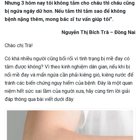
Nhưng 3 hôm nay tôi không tắm cho cháu thì cháu cũng
bị ngứa ngáy dữ hơn. Nếu tắm thì tắm sao để không
bệnh nặng thêm, mong bác sĩ tư vấn giúp tôi”.
Nguyễn Thị Bích Trà – Đồng Nai
Chào chị Trà!
Có khá nhiều người cũng bối rối vì tình trạng bị mề đay có
tắm được không? Vì theo kinh nghiệm dân gian, nếu khi bị
nổi mề đay và mẩn ngứa cần phải kiêng gió, kiêng nước để
tránh các biến chứng nguy hiểm của bệnh. Đây là một quan
niệm hết sức sai lầm của người xưa, hãy cùng tìm lời giải
đáp thông qua bài viết dưới đây: