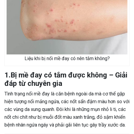
Liệu khi bị nổi mề đay có nên tắm không?
1.Bị mề đay có tắm được không – Giải
đáp từ chuyên gia
Tình trạng nổi mề đay là căn bệnh ngoài da mà cơ thể gặp
hiện tượng nổi mảng ngứa, các nốt sẩn đậm màu hơn so với
các vùng da xung quanh. Đôi khi là những mụn nhỏ li ti, các
nốt chi chít như bị muỗi đốt màu xanh trắng, đỏ sậm khiến
bệnh nhân ngứa ngáy và phải gãi liên tục gây trầy xước da.