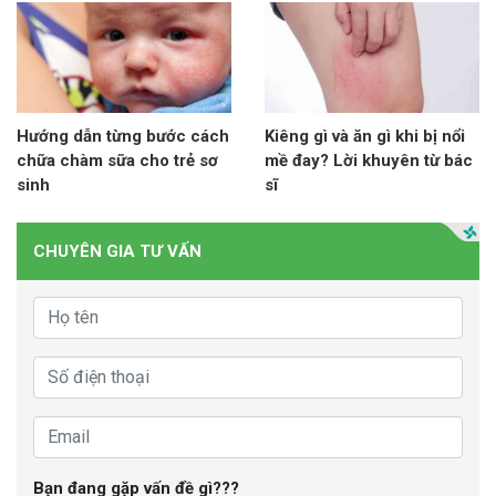
Hướng dẫn từng bước cách
Kiêng gì và ăn gì khi bị nổi
chữa chàm sữa cho trẻ sơ
mề đay? Lời khuyên từ bác
sinh
sĩ
CHUYÊN GIA TƯ VẤN
Bạn đang gặp vấn đề gì???