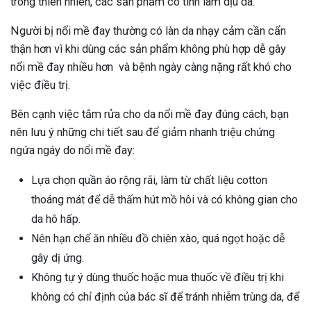
trong thiên nhiên, các sản phẩm có tính làm dịu da.
Người bị nổi mề đay thường có làn da nhạy cảm cần cẩn
thận hơn vì khi dùng các sản phẩm không phù hợp dễ gây
nổi mề đay nhiều hơn và bệnh ngày càng nặng rất khó cho
việc điều trị.
Bên cạnh việc tắm rửa cho da nổi mề đay đúng cách, bạn
nên lưu ý những chi tiết sau để giảm nhanh triệu chứng
ngứa ngáy do nổi mề đay:
Lựa chọn quần áo rộng rãi, làm từ chất liệu cotton
thoáng mát để dễ thấm hút mồ hôi và có không gian cho
da hô hấp.
Nên hạn chế ăn nhiều đồ chiên xào, quá ngọt hoặc dễ
gây dị ứng.
Không tự ý dùng thuốc hoặc mua thuốc về điều trị khi
không có chỉ định của bác sĩ để tránh nhiễm trùng da, để