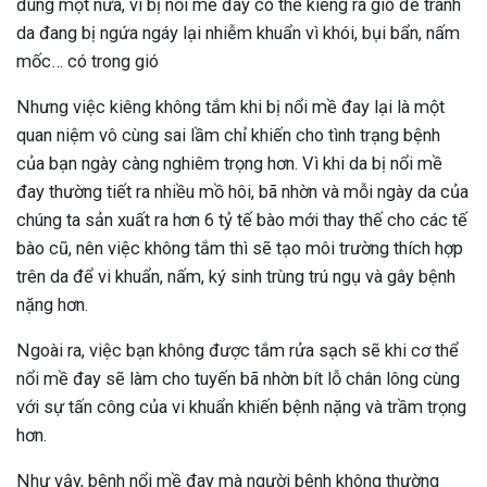
đúng một nửa, vì bị nổi mề đay có thể kiêng ra gió để tránh
da đang bị ngứa ngáy lại nhiễm khuẩn vì khói, bụi bẩn, nấm
mốc… có trong gió
Nhưng việc kiêng không tắm khi bị nổi mề đay lại là một
quan niệm vô cùng sai lầm chỉ khiến cho tình trạng bệnh
của bạn ngày càng nghiêm trọng hơn. Vì khi da bị nổi mề
đay thường tiết ra nhiều mồ hôi, bã nhờn và mỗi ngày da của
chúng ta sản xuất ra hơn 6 tỷ tế bào mới thay thế cho các tế
bào cũ, nên việc không tắm thì sẽ tạo môi trường thích hợp
trên da để vi khuẩn, nấm, ký sinh trùng trú ngụ và gây bệnh
nặng hơn.
Ngoài ra, việc bạn không được tắm rửa sạch sẽ khi cơ thể
nổi mề đay sẽ làm cho tuyến bã nhờn bít lỗ chân lông cùng
với sự tấn công của vi khuẩn khiến bệnh nặng và trầm trọng
hơn.
Như vậy, bệnh nổi mề đay mà người bệnh không thường