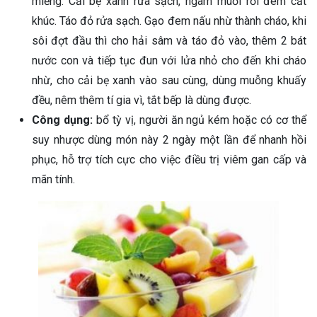
miếng. Cải bẹ xanh rửa sạch, ngâm muối rồi đem cắt
khúc. Táo đỏ rửa sạch. Gạo đem nấu nhừ thành cháo, khi
sôi đợt đầu thì cho hải sâm và táo đỏ vào, thêm 2 bát
nước con và tiếp tục đun với lửa nhỏ cho đến khi cháo
nhừ, cho cải bẹ xanh vào sau cùng, dùng muỗng khuấy
đều, nêm thêm tí gia vì, tắt bếp là dùng được.
Công dụng:
bổ tỳ vị, người ăn ngủ kém hoặc có cơ thể
suy nhược dùng món này 2 ngày một lần để nhanh hồi
phục, hỗ trợ tích cực cho việc điều trị viêm gan cấp và
mãn tính.