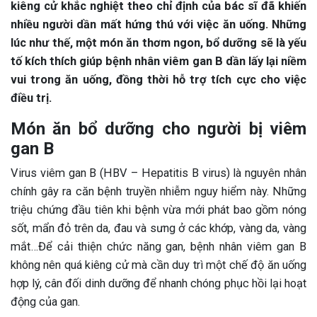
kiêng cử khắc nghiệt theo chỉ định của bác sĩ đã khiến
nhiều người dần mất hứng thú với việc ăn uống. Những
lúc như thế, một món ăn thơm ngon, bổ dưỡng sẽ là yếu
tố kích thích giúp bệnh nhân viêm gan B dần lấy lại niềm
vui trong ăn uống, đồng thời hỗ trợ tích cực cho việc
điều trị.
Món ăn bổ dưỡng cho người bị viêm
gan B
Virus viêm gan B (HBV – Hepatitis B virus) là nguyên nhân
chính gây ra căn bệnh truyền nhiễm nguy hiểm này. Những
triệu chứng đầu tiên khi bệnh vừa mới phát bao gồm nóng
sốt, mẩn đỏ trên da, đau và sưng ở các khớp, vàng da, vàng
mắt…Để cải thiện chức năng gan, bệnh nhân viêm gan B
không nên quá kiêng cử mà cần duy trì một chế độ ăn uống
hợp lý, cân đối dinh dưỡng để nhanh chóng phục hồi lại hoạt
động của gan.