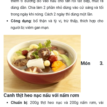
thêm tí đường đỏ vào nấu cho tan rồi tắt bếp, múc ra
dùng dần. Chia làm 2 phần nhỏ dùng vào cử sáng và tối
trong ngày khi nóng. Cách 2 ngày thì dùng một lần.
Công dụng:
bổ thận và tỳ vị, trừ thấp, thích hợp cho
người bị viêm gan mạn.
Món 3.
Canh thịt heo nạc nấu với nấm rơm
Chuẩn bị:
200g thịt heo nạc và 200g nấm rơm, vài