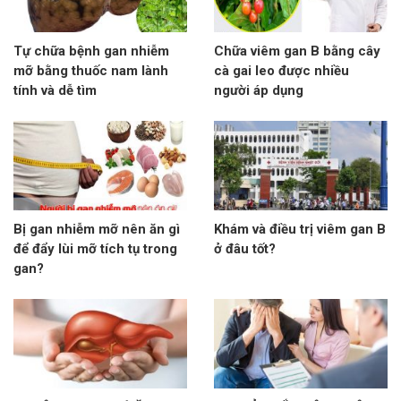
Tự chữa bệnh gan nhiễm
Chữa viêm gan B bằng cây
mỡ bằng thuốc nam lành
cà gai leo được nhiều
tính và dễ tìm
người áp dụng
Bị gan nhiễm mỡ nên ăn gì
Khám và điều trị viêm gan B
để đẩy lùi mỡ tích tụ trong
ở đâu tốt?
gan?