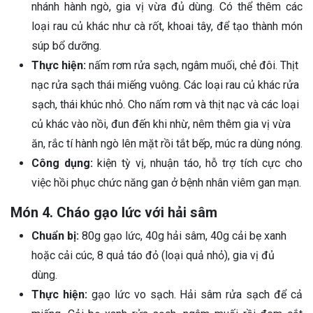
nhánh hành ngò, gia vị vừa đủ dùng. Có thể thêm các
loại rau củ khác như cà rốt, khoai tây, để tạo thành món
súp bổ dưỡng.
Thực hiện:
nấm rơm rửa sạch, ngâm muối, chẻ đôi. Thịt
nạc rửa sạch thái miếng vuông. Các loại rau củ khác rửa
sạch, thái khúc nhỏ. Cho nấm rơm và thịt nạc và các loại
củ khác vào nồi, đun đến khi nhừ, nêm thêm gia vị vừa
ăn, rắc tí hành ngò lên mặt rồi tắt bếp, múc ra dùng nóng.
Công dụng:
kiện tỳ vị, nhuận táo, hỗ trợ tích cực cho
việc hồi phục chức năng gan ở bệnh nhân viêm gan mạn.
Món 4. Cháo gạo lức với hải sâm
Chuẩn bị:
80g gạo lức, 40g hải sâm, 40g cải bẹ xanh
hoặc cải cúc, 8 quả táo đỏ (loại quả nhỏ), gia vị đủ
dùng.
Thực hiện:
gạo lức vo sạch. Hải sâm rửa sạch để cả