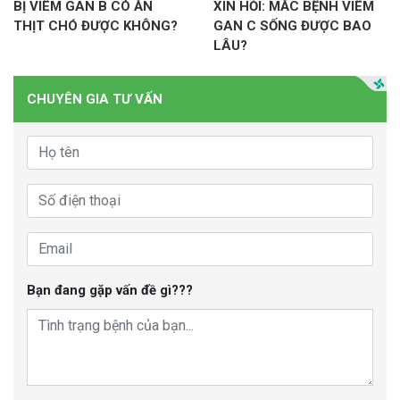
BỊ VIÊM GAN B CÓ ĂN
XIN HỎI: MẮC BỆNH VIÊM
THỊT CHÓ ĐƯỢC KHÔNG?
GAN C SỐNG ĐƯỢC BAO
LÂU?
CHUYÊN GIA TƯ VẤN
Bạn đang gặp vấn đề gì???