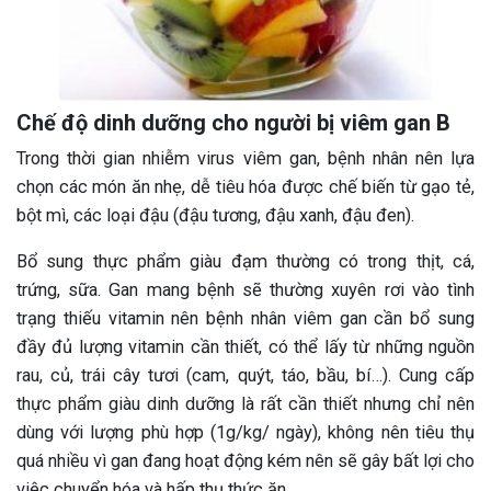
Chế độ dinh dưỡng cho người bị viêm gan B
Trong thời gian nhiễm virus viêm gan, bệnh nhân nên lựa
chọn các món ăn nhẹ, dễ tiêu hóa được chế biến từ gạo tẻ,
bột mì, các loại đậu (đậu tương, đậu xanh, đậu đen).
Bổ sung thực phẩm giàu đạm thường có trong thịt, cá,
trứng, sữa. Gan mang bệnh sẽ thường xuyên rơi vào tình
trạng thiếu vitamin nên bệnh nhân viêm gan cần bổ sung
đầy đủ lượng vitamin cần thiết, có thể lấy từ những nguồn
rau, củ, trái cây tươi (cam, quýt, táo, bầu, bí…). Cung cấp
thực phẩm giàu dinh dưỡng là rất cần thiết nhưng chỉ nên
dùng với lượng phù hợp (1g/kg/ ngày), không nên tiêu thụ
quá nhiều vì gan đang hoạt động kém nên sẽ gây bất lợi cho
việc chuyển hóa và hấp thụ thức ăn.