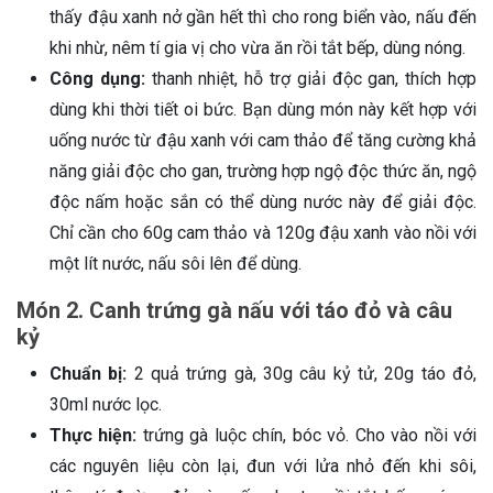
thấy đậu xanh nở gần hết thì cho rong biển vào, nấu đến
khi nhừ, nêm tí gia vị cho vừa ăn rồi tắt bếp, dùng nóng.
Công dụng:
thanh nhiệt, hỗ trợ giải độc gan, thích hợp
dùng khi thời tiết oi bức. Bạn dùng món này kết hợp với
uống nước từ đậu xanh với cam thảo để tăng cường khả
năng giải độc cho gan, trường hợp ngộ độc thức ăn, ngộ
độc nấm hoặc sắn có thể dùng nước này để giải độc.
Chỉ cần cho 60g cam thảo và 120g đậu xanh vào nồi với
một lít nước, nấu sôi lên để dùng.
Món 2. Canh trứng gà nấu với táo đỏ và câu
kỷ
Chuẩn bị:
2 quả trứng gà, 30g câu kỷ tử, 20g táo đỏ,
30ml nước lọc.
Thực hiện:
trứng gà luộc chín, bóc vỏ. Cho vào nồi với
các nguyên liệu còn lại, đun với lửa nhỏ đến khi sôi,