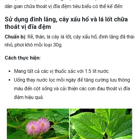
dân gian chữa thoát vị đĩa đệm tiêu biểu có thể kể đến:
Sử dụng đinh lăng, cây xấu hổ và lá lốt chữa
thoát vị đĩa đệm
Chuẩn bị:
Rễ, thân, lá cây lá lốt, cây xấu hổ; đinh lăng đã thái
nhỏ, phơi khô mỗi loại 30g.
Cách thực hiện:
Mang tất cả các vị thuốc sắc với 1.5 lít nước.
Uống thay nước lọc mỗi ngày để tăng cường lưu thông
máu đến cột sống và cải thiện các cơn đau thoát vị đĩa
đệm hiệu quả.