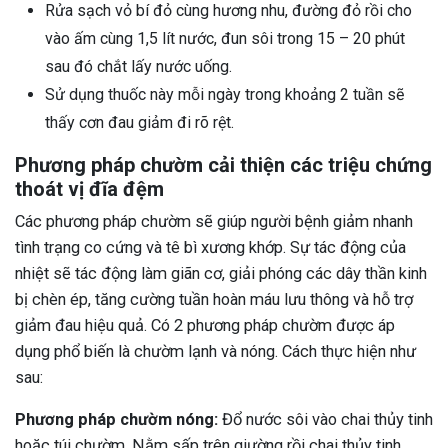
Rửa sạch vỏ bí đỏ cùng hương nhu, đường đỏ rồi cho
vào ấm cùng 1,5 lít nước, đun sôi trong 15 – 20 phút
sau đó chắt lấy nước uống.
Sử dụng thuốc này mỗi ngày trong khoảng 2 tuần sẽ
thấy cơn đau giảm đi rõ rệt.
Phương pháp chườm cải thiện các triệu chứng
thoát vị đĩa đệm
Các phương pháp chườm sẽ giúp người bệnh giảm nhanh
tình trạng co cứng và tê bì xương khớp. Sự tác động của
nhiệt sẽ tác động làm giãn cơ, giải phóng các dây thần kinh
bị chèn ép, tăng cường tuần hoàn máu lưu thông và hỗ trợ
giảm đau hiệu quả. Có 2 phương pháp chườm được áp
dụng phổ biến là chườm lạnh và nóng. Cách thực hiện như
sau:
Phương pháp chườm nóng:
Đổ nước sôi vào chai thủy tinh
hoặc túi chườm. Nằm sấp trên giường rồi chai thủy tinh