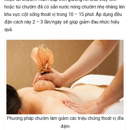
hoặc túi chườm đã có sẵn nước nóng chườm nhẹ nhàng lên
khu vực cột sống thoát vị trong 10 – 15 phút. Áp dụng đều
đặn cách này 2 – 3 lần/ngày sẽ giúp giảm đau nhức hiệu
quả.
Phương pháp chườm làm giảm các triệu chứng thoát vị đĩa
đệm