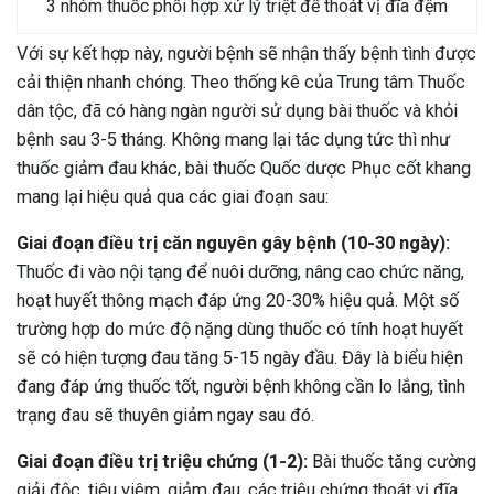
3 nhóm thuốc phối hợp xử lý triệt để thoát vị đĩa đệm
Với sự kết hợp này, người bệnh sẽ nhận thấy bệnh tình được
cải thiện nhanh chóng. Theo thống kê của Trung tâm Thuốc
dân tộc, đã có hàng ngàn người sử dụng bài thuốc và khỏi
bệnh sau 3-5 tháng. Không mang lại tác dụng tức thì như
thuốc giảm đau khác, bài thuốc Quốc dược Phục cốt khang
mang lại hiệu quả qua các giai đoạn sau:
Giai đoạn điều trị căn nguyên gây bệnh (10-30 ngày):
Thuốc đi vào nội tạng để nuôi dưỡng, nâng cao chức năng,
hoạt huyết thông mạch đáp ứng 20-30% hiệu quả. Một số
trường hợp do mức độ nặng dùng thuốc có tính hoạt huyết
sẽ có hiện tượng đau tăng 5-15 ngày đầu. Đây là biểu hiện
đang đáp ứng thuốc tốt, người bệnh không cần lo lắng, tình
trạng đau sẽ thuyên giảm ngay sau đó.
Giai đoạn điều trị triệu chứng (1-2):
Bài thuốc tăng cường
giải độc, tiêu viêm, giảm đau, các triệu chứng thoát vị đĩa