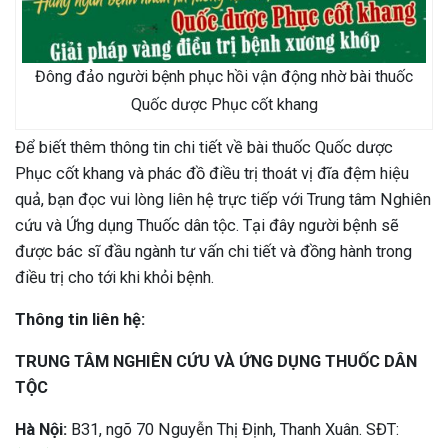
Đông đảo người bệnh phục hồi vận động nhờ bài thuốc
Quốc dược Phục cốt khang
Để biết thêm thông tin chi tiết về bài thuốc Quốc dược
Phục cốt khang và phác đồ điều trị thoát vị đĩa đệm hiệu
quả, bạn đọc vui lòng liên hệ trực tiếp với Trung tâm Nghiên
cứu và Ứng dụng Thuốc dân tộc. Tại đây người bệnh sẽ
được bác sĩ đầu ngành tư vấn chi tiết và đồng hành trong
điều trị cho tới khi khỏi bệnh.
Thông tin liên hệ:
TRUNG TÂM NGHIÊN CỨU VÀ ỨNG DỤNG THUỐC DÂN
TỘC
Hà Nội:
B31, ngõ 70 Nguyễn Thị Định, Thanh Xuân. SĐT: