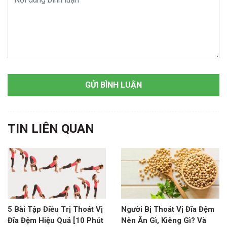
TIN LIÊN QUAN
5 Bài Tập Điều Trị Thoát Vị
Người Bị Thoát Vị Đĩa Đệm
Đĩa Đệm Hiệu Quả [10 Phút
Nên Ăn Gì, Kiêng Gì? Và