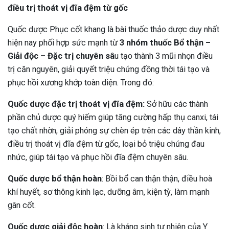
điều trị thoát vị đĩa đệm từ gốc
Quốc dược Phục cốt khang là bài thuốc thảo dược duy nhất
hiện nay phối hợp sức mạnh từ
3 nhóm thuốc Bổ thận –
Giải độc – Đặc trị chuyên sâ
u tạo thành 3 mũi nhọn điều
trị căn nguyên, giải quyết triệu chứng đồng thời tái tạo và
phục hồi xương khớp toàn diện. Trong đó:
Quốc dược đặc trị thoát vị đĩa đệm:
Sở hữu các thành
phần chủ dược quý hiếm giúp tăng cường hấp thụ canxi, tái
tạo chất nhờn, giải phóng sự chèn ép trên các dây thần kinh,
điều trị thoát vị đĩa đệm từ gốc, loại bỏ triệu chứng đau
nhức, giúp tái tạo và phục hồi đĩa đệm chuyên sâu.
Quốc dược bổ thận hoàn
: Bồi bổ can thận thận, điều hoà
khí huyết, sơ thông kinh lạc, dưỡng âm, kiện tỳ, làm mạnh
gân cốt.
Quốc dược giải độc hoàn
: Là kháng sinh tự nhiên của Y