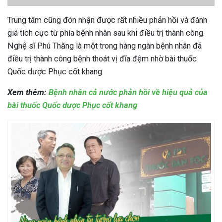
Trung tâm cũng đón nhận được rất nhiều phản hồi và đánh
giá tích cực từ phía bệnh nhân sau khi điều trị thành công.
Nghệ sĩ Phú Thăng là một trong hàng ngàn bệnh nhân đã
điều trị thành công bệnh thoát vị đĩa đệm nhờ bài thuốc
Quốc dược Phục cốt khang.
Xem thêm:
Bệnh nhân cả nước phản hồi về hiệu quả của
bài thuốc Quốc dược Phục cốt khang