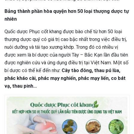
Bảng thành phần hòa quyện hơn 50 loại thượng dược tự
nhiên
Quốc dược Phục cốt khang được bào chế từ hơn 50 loại
thượng dược quý có giá trị cao bậc nhất trong việc điều trị,
nuôi dưỡng và tái tạo xương khớp. Trong đó có nhiều vị
được xem là bí dược của người Tày – Bắc Kạn lần đầu tiên
được nghiên cứu và ứng dụng điều trị tại Việt Nam. Một số
bí dược có thể kể đến như:
Cây tào đông, thau pú lùa,
phác kháo cài, phác mạy nghiến, phác mạy liến, co bát
vạ, thau pinh…