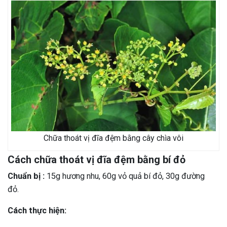
Chữa thoát vị đĩa đệm bằng cây chìa vôi
Cách chữa thoát vị đĩa đệm bằng bí đỏ
Chuẩn bị :
15g hương nhu, 60g vỏ quả bí đỏ, 30g đường
đỏ.
Cách thực hiện: