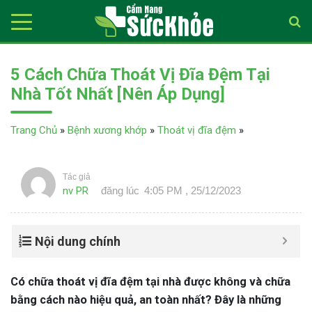
5 Cách Chữa Thoát Vị Đĩa Đệm Tại
Nhà Tốt Nhất [Nên Áp Dụng]
Trang Chủ
»
Bệnh xương khớp
»
Thoát vị đĩa đệm
»
Tác giả
nv PR
đăng lúc
4:05 PM , 25/12/2023
Nội dung chính
Có chữa thoát vị đĩa đệm tại nhà được không và chữa
bằng cách nào hiệu quả, an toàn nhất? Đây là những