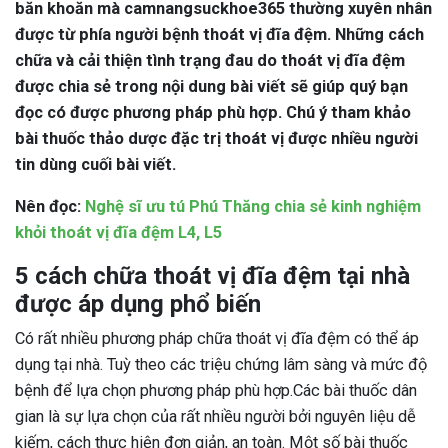
băn khoăn mà camnangsuckhoe365 thường xuyên nhân
được từ phía người bệnh thoát vị đĩa đệm. Những cách
chữa và cải thiện tình trạng đau do thoát vị đĩa đệm
được chia sẻ trong nội dung bài viết sẽ giúp quý bạn
đọc có được phương pháp phù hợp. Chú ý tham khảo
bài thuốc thảo dược đặc trị thoát vị được nhiều người
tin dùng cuối bài viết.
Nên đọc:
Nghệ sĩ ưu tú Phú Thăng chia sẻ kinh nghiệm
khỏi thoát vị đĩa đệm L4, L5
5 cách chữa thoát vị đĩa đệm tại nhà
được áp dụng phổ biến
Có rất nhiều phương pháp chữa thoát vị đĩa đệm có thể áp
dụng tại nhà. Tuỳ theo các triệu chứng lâm sàng và mức độ
bệnh để lựa chọn phương pháp phù hợp.
Các bài thuốc dân
gian là sự lựa chọn của rất nhiều người bởi nguyên liệu dễ
kiếm, cách thực hiện đơn giản, an toàn. Một số bài thuốc