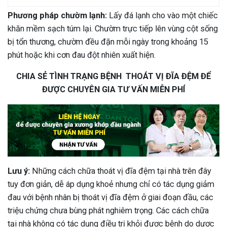
Phương pháp chườm lạnh:
Lấy đá lạnh cho vào một chiếc
khăn mềm sạch túm lại. Chườm trực tiếp lên vùng cột sống
bị tổn thương, chườm đều đặn mỗi ngày trong khoảng 15
phút hoặc khi cơn đau đột nhiên xuất hiện.
CHIA SẺ TÌNH TRẠNG BỆNH THOÁT VỊ ĐĨA ĐỆM ĐỂ
ĐƯỢC CHUYÊN GIA TƯ VẤN MIỄN PHÍ
Lưu ý:
Những cách chữa thoát vị đĩa đệm tại nhà trên đây
tuy đơn giản, dễ áp dụng khoẻ nhưng chỉ có tác dụng giảm
đau với bệnh nhân bị thoát vị đĩa đệm ở giai đoạn đầu, các
triệu chứng chưa bùng phát nghiêm trọng. Các cách chữa
tại nhà không có tác dụng điều trị khỏi được bệnh do dược