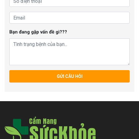
Bạn đang gặp vấn đề gì???
GỬI CÂU HỎI