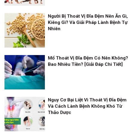
Người Bị Thoát Vị Đĩa Đệm Nên Ăn Gì,
Kiêng Gì? Và Giải Pháp Lành Bệnh Tự
Nhiên
Mổ Thoát Vị Đĩa Đệm Có Nên Không?
Bao Nhiêu Tiền? [Giải Đáp Chi Tiết]
Nguy Cơ Bại Liệt Vì Thoát Vị Đĩa Đệm
Và Cách Lành Bệnh Không Khó Từ
Thảo Dược