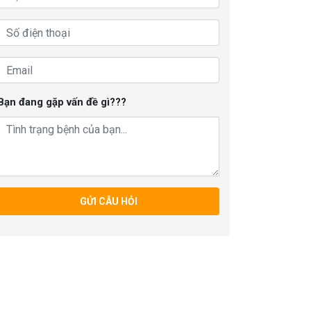
Bạn đang gặp vấn đề gì???
GỬI CÂU HỎI