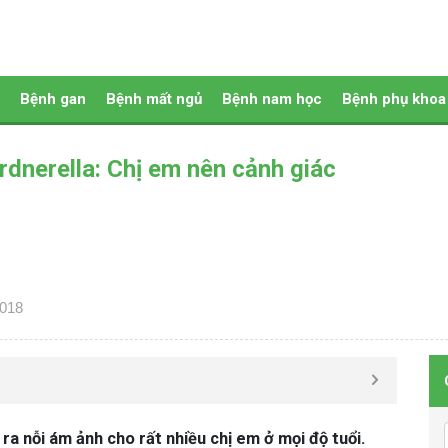
Bệnh gan
Bệnh mất ngủ
Bệnh nam học
Bệnh phụ khoa
dnerella: Chị em nên cảnh giác
2018
a nỗi ám ảnh cho rất nhiều chị em ở mọi độ tuổi.