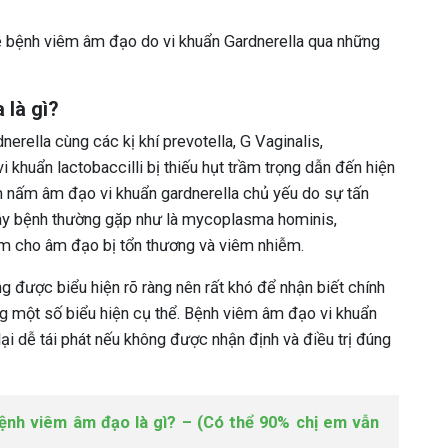
ề bệnh viêm âm đạo do vi khuẩn Gardnerella qua những
 là gì?
erella cùng các kị khí prevotella, G Vaginalis,
khuẩn lactobaccilli bị thiếu hụt trầm trọng dẫn đến hiện
êm nấm âm đạo vi khuẩn gardnerella chủ yếu do sự tấn
gây bệnh thường gặp như là mycoplasma hominis,
làm cho âm đạo bị tổn thương và viêm nhiễm.
 được biểu hiện rõ ràng nên rất khó để nhận biết chính
g một số biểu hiện cụ thể. Bệnh viêm âm đạo vi khuẩn
lại dễ tái phát nếu không được nhận định và điều trị đúng
ệnh viêm âm đạo là gì? – (Có thể 90% chị em vẫn