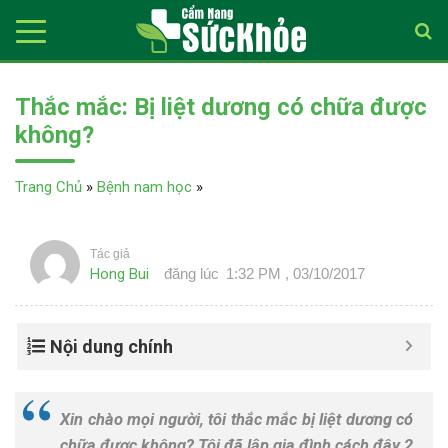
Thắc mắc: Bị liệt dương có chữa được
không?
Trang Chủ
»
Bệnh nam học
»
Tác giả
Hong Bui
đăng lúc
1:32 PM , 03/10/2017
Nội dung chính
Xin chào mọi người, tôi thắc mắc bị liệt dương có
chữa được không? Tôi đã lập gia đình cách đây 2