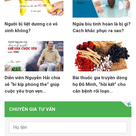
Người bị liệt dương có vô
Ngứa bìu tinh hoàn là bị gì?
sinh không?
Cách khắc phục ra sao?
Diễn viên Nguyễn Hải chia
Bài thuốc gia truyền dòng
sẻ “bí kíp phòng the” giúp
họ Đỗ Minh, “hồi kết” cho
cuộc yêu trọn vẹn...
căn bệnh rối loạn...
CHUYÊN GIA TƯ VẤN