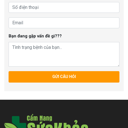
Bạn đang gặp vấn đề gì???
GỬI CÂU HỎI