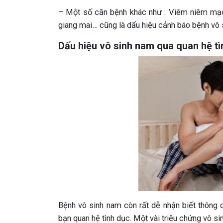
– Một số căn bệnh khác như : Viêm niêm mạc n
giang mai… cũng là dấu hiệu cảnh báo bệnh vô s
Dấu hiệu vô sinh nam qua quan hệ tì
Bệnh vô sinh nam còn rất dễ nhận biết thông q
bạn quan hệ tình dục. Một vài triệu chứng vô si