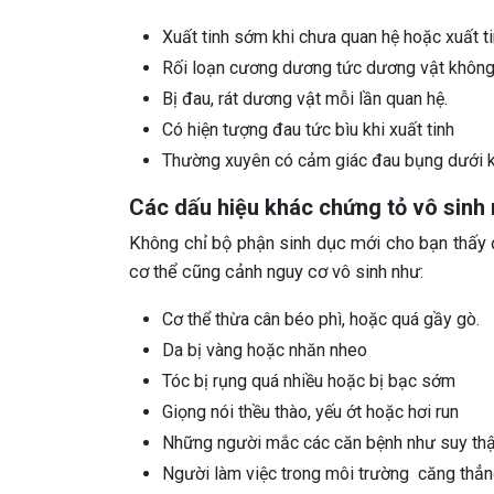
Xuất tinh sớm khi chưa quan hệ hoặc xuất t
Rối loạn cương dương tức dương vật không
Bị đau, rát dương vật mỗi lần quan hệ.
Có hiện tượng đau tức bìu khi xuất tinh
Thường xuyên có cảm giác đau bụng dưới k
Các dấu hiệu khác chứng tỏ vô sinh
Không chỉ bộ phận sinh dục mới cho bạn thấy 
cơ thể cũng cảnh nguy cơ vô sinh như:
Cơ thể thừa cân béo phì, hoặc quá gầy gò.
Da bị vàng hoặc nhăn nheo
Tóc bị rụng quá nhiều hoặc bị bạc sớm
Giọng nói thều thào, yếu ớt hoặc hơi run
Những người mắc các căn bệnh như suy thận
Người làm việc trong môi trường căng thẳn