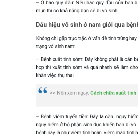
– Ở bao quy đầu: Nếu bao quy đầu của bạn bị
mụn thì có khả năng bạn sẽ bị vô sinh
Dấu hiệu vô sinh ở nam giới qua bệnh
Không chi gặp trục trặc ở vấn đề tinh trùng ha
trạng vô sinh nam:
– Bệnh xuất tinh sớm: Đây không phải là căn b
hợp thì xuất tinh sớm và quá nhanh sẽ làm cho
khăn việc thụ thai.
>> Nên xem ngay:
Cách chữa xuất tinh 
– Bệnh viêm tuyến tiền: Đây là căn nguy hiểm
nguy hiểm ở bộ phận sinh dục khiến bạn bị vô
bệnh này là như viêm tinh hoàn, viêm mào tinh ho