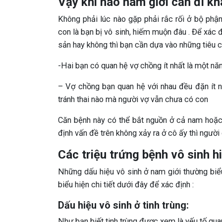
Vậy khi nào nam giới cần đi k
Không phải lúc nào gặp phải rắc rối ở bộ ph
con là bạn bị vô sinh, hiếm muộn đâu . Để xác 
sản hay không thì bạn cần dựa vào những tiêu c
-Hai bạn có quan hệ vợ chồng ít nhất là một n
– Vợ chồng bạn quan hệ với nhau đều đặn ít n
tránh thai nào mà người vợ vẫn chưa có con
Căn bệnh này có thể bắt nguồn ở cả nam hoặc
định vấn đề trên không xảy ra ở cô ấy thì ngườ
Các triệu trứng bệnh vô sinh 
Những dấu hiệu vô sinh ở nam giới thường biểu
biểu hiện chi tiết dưới đây để xác định :
Dấu hiệu vô sinh ở tinh trùng:
Như bạn biết tinh trùng được xem là yếu tố qua