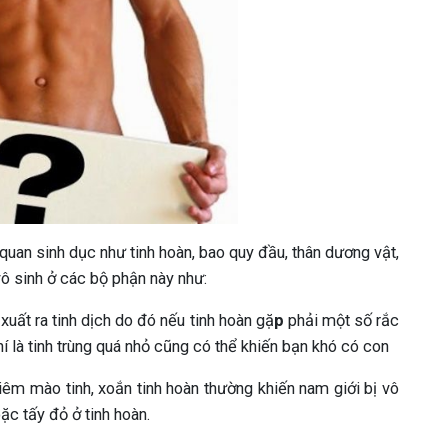
quan sinh dục như tinh hoàn, bao quy đầu, thân dương vật,
ô sinh ở các bộ phận này như:
 xuất ra tinh dịch do đó nếu tinh hoàn gặ
p
phải một số rắc
hí là tinh trùng quá nhỏ cũng có thể khiến bạn khó có con
iêm mào tinh, xoắn tinh hoàn thường khiến nam giới bị vô
c tấy đỏ ở tinh hoàn.