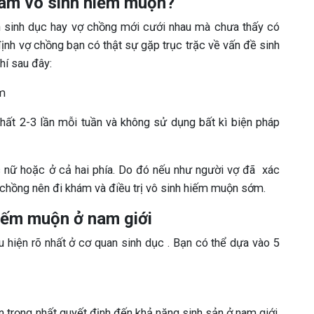
hám vô sinh hiếm muộn?
ận sinh dục hay vợ chồng mới cưới nhau mà chưa thấy có
định vợ chồng bạn có thật sự gặp trục trặc về vấn đề sinh
hí sau đây:
ăm
hất 2-3 lần mỗi tuần và không sử dụng bất kì biện pháp
 nữ hoặc ở cả hai phía. Do đó nếu như người vợ đã xác
i chồng nên đi khám và điều trị vô sinh hiếm muộn sớm.
hiếm muộn ở nam giới
 hiện rõ nhất ở cơ quan sinh dục . Bạn có thể dựa vào 5
n trọng nhất quyết định đến khả năng sinh sản ở nam giới.