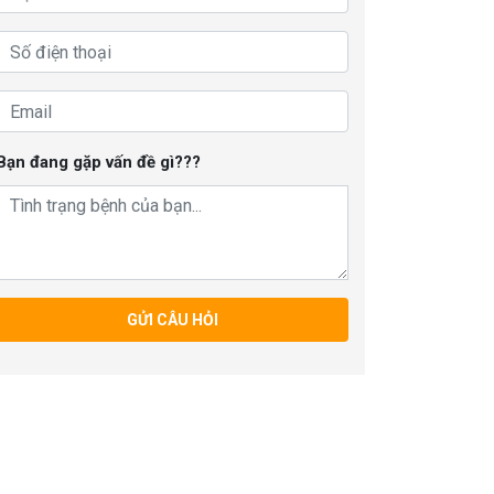
Bạn đang gặp vấn đề gì???
GỬI CÂU HỎI