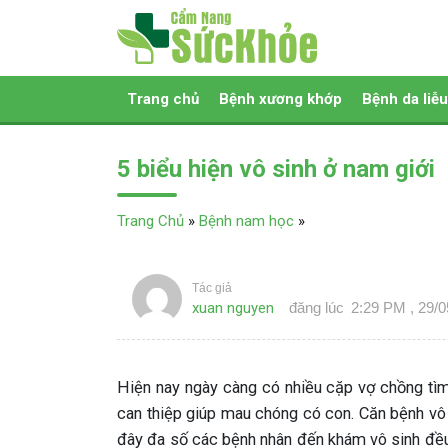
Trang chủ
Bệnh xương khớp
Bệnh da liễu
5 biểu hiện vô sinh ở nam giới
Trang Chủ
»
Bệnh nam học
»
Tác giả
xuan nguyen
đăng lúc
2:29 PM , 29/
Hiện nay ngày càng có nhiều cặp vợ chồng tì
can thiệp giúp mau chóng có con. Căn bệnh vô s
đây đa số các bệnh nhân đến khám vô sinh đều 