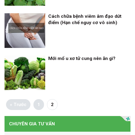
Cách chữa bệnh viêm âm đạo dứt
điểm (Hạn chế nguy cơ vô sinh)
Mới mổ u xơ tử cung nên ăn gì?
« Trước
1
2
CHUYÊN GIA TƯ VẤN