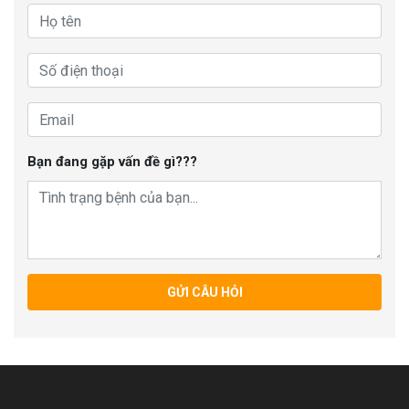
Bạn đang gặp vấn đề gì???
GỬI CÂU HỎI